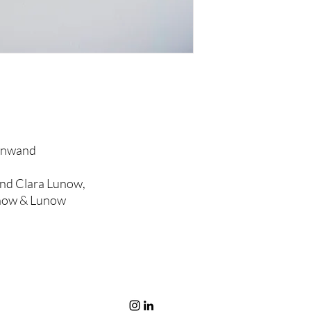
einwand
und Clara Lunow,
unow & Lunow