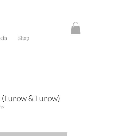
ein
Shop
t (Lunow & Lunow)
019