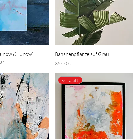
Lunow & Lunow)
Bananenpflanze auf Grau
ar
Preis
35,00 €
verkauft