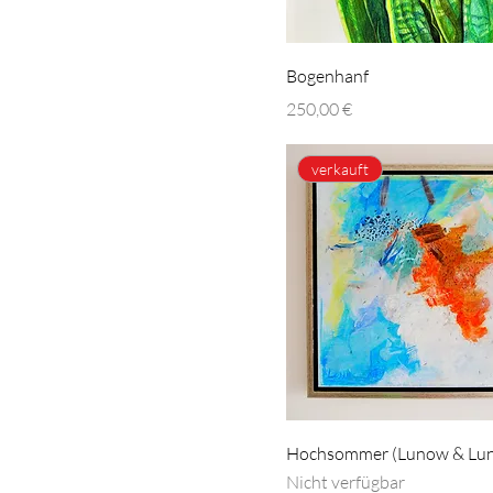
Bogenhanf
Preis
250,00 €
verkauft
Hochsommer (Lunow & Lu
Nicht verfügbar