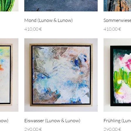
Mond (Lunow & Lunow)
Sommerwiese
Preis
Preis
410,00 €
410,00 €
now)
Eiswasser (Lunow & Lunow)
Frühling (Lu
Preis
Preis
290,00 €
290,00 €