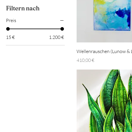
Filtern nach
Preis
15 €
1.200 €
Wellenrauschen (Lunow &
Preis
410,00 €