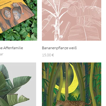
he Affenfamilie
Bananenpflanze weiß
ar
Preis
15,00 €