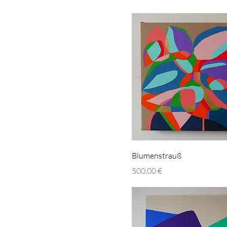
Blumenstrauß
Preis
500,00 €