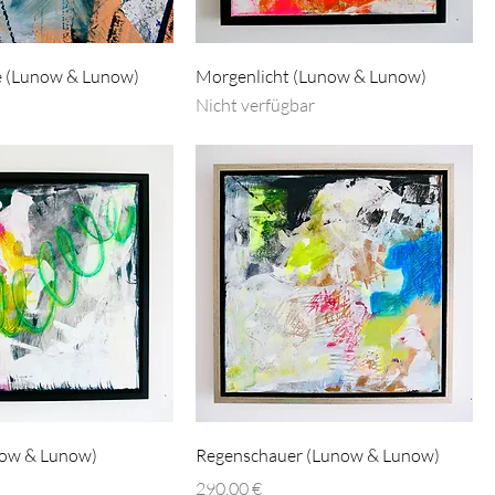
 (Lunow & Lunow)
Morgenlicht (Lunow & Lunow)
Nicht verfügbar
now & Lunow)
Regenschauer (Lunow & Lunow)
Preis
290,00 €