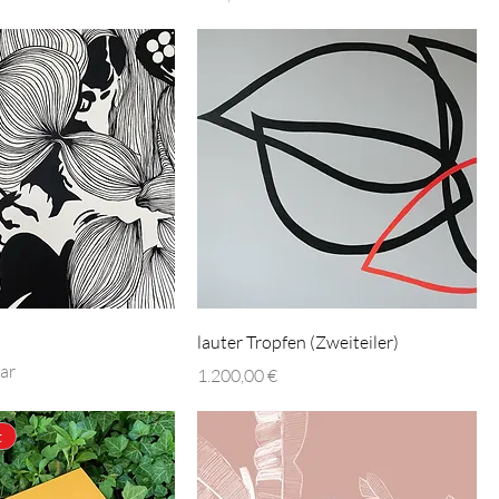
lauter Tropfen (Zweiteiler)
ar
Preis
1.200,00 €
t