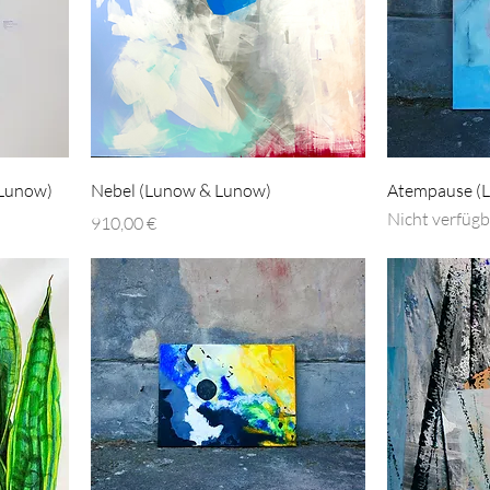
 Lunow)
Nebel (Lunow & Lunow)
Atempause (
Nicht verfügb
Preis
910,00 €